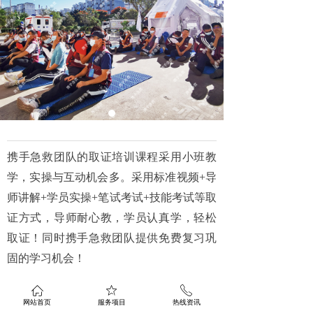
携手急救团队的取证培训课程采用小班教
学，实操与互动机会多。采用标准视频
+导
师讲解+学员实操+笔试考试+技能考试等取
证方式，导师耐心教，学员认真学，轻松
取证！同时携手急救团队提供免费复习巩
固的学习机会！
ꀇ
ꄃ
ꂅ
前一个：
美国心脏协会（AHA）急救导师培训课
ꄴ
网站首页
服务项目
热线资讯