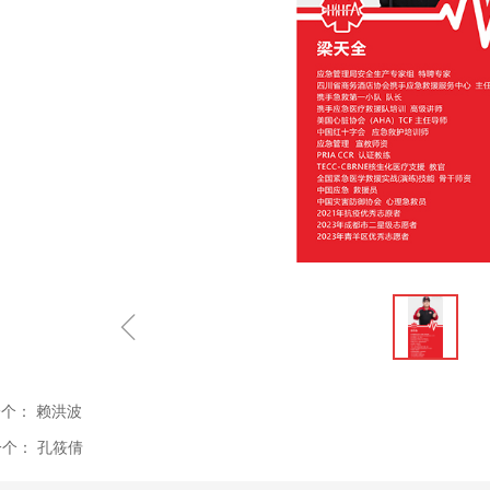
ꁆ
一个：
赖洪波
一个：
孔筱倩